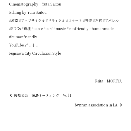
Cinematography Yuta Saitou
Editing by Yuta Saitou
#湘南 #アップサイクル #リサイクル #スケート #音楽 #左官 #アパレル
#SDGs #環境 #skate #surf #music #ecofriendly #humanmade
#humanfriendly
YouTube 🔗↓↓↓
Fujisawa City Circulation Style
Reita MORIYA
鏝藍協会 徳島ミーティング Vol.1
bvnran association in LA