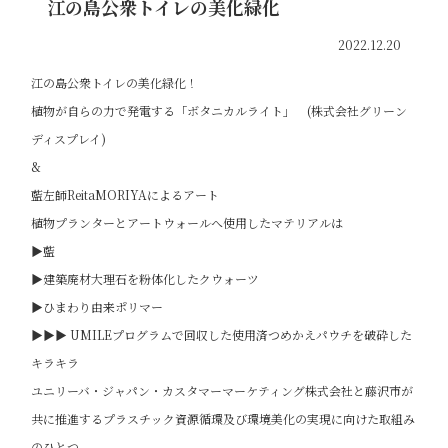
江の島公衆トイレの美化緑化
2022.12.20
江の島公衆トイレの美化緑化！
植物が自らの力で発電する「ボタニカルライト」 (株式会社グリーン
ディスプレイ)
&
藍左師ReitaMORIYAによるアート
植物プランターとアートウォールへ使用したマテリアルは
▶︎
藍
▶︎
建築廃材大理石を粉体化したクウォーツ
▶︎
ひまわり由来ポリマー
▶︎
▶︎
▶︎
UMILEプログラムで回収した使用済つめかえパウチを破砕した
キラキラ
ユニリーバ・ジャパン・カスタマーマーケティング株式会社と藤沢市が
共に推進するプラスチック資源循環及び環境美化の実現に向けた取組み
のひとつ。