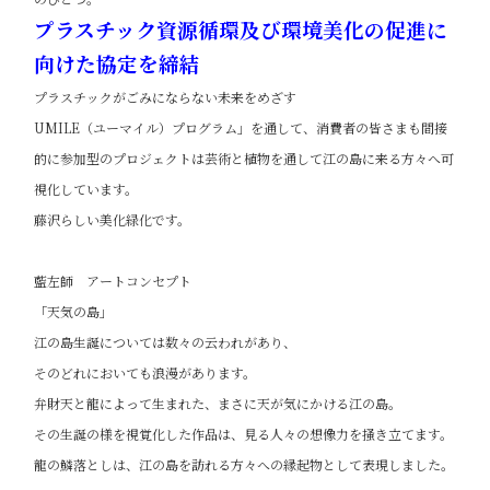
プラスチック資源循環及び環境美化の促進に
向けた協定を締結
プラスチックがごみにならない未来をめざす
UMILE（ユーマイル）プログラム」を通して、消費者の皆さまも間接
的に参加型のプロジェクトは芸術と植物を通して江の島に来る方々へ可
視化しています。
藤沢らしい美化緑化です。
藍左師 アートコンセプト
「天気の島」
江の島生誕については数々の云われがあり、
そのどれにおいても浪漫があります。
弁財天と龍によって生まれた、まさに天が気にかける江の島。
その生誕の様を視覚化した作品は、見る人々の想像力を掻き立てます。
龍の鱗落としは、江の島を訪れる方々への縁起物として表現しました。