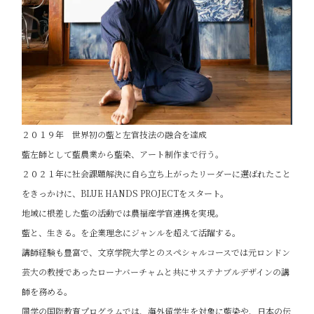
２０１９年 世界初の藍と左官技法の融合を達成
藍左師として藍農業から藍染、アート制作まで行う。
２０２１年に社会課題解決に自ら立ち上がったリーダーに選ばれたこと
をきっかけに、BLUE HANDS PROJECTをスタート。
地域に根差した藍の活動では農福産学官連携を実現。
藍と、生きる。を企業理念にジャンルを超えて活躍する。
講師経験も豊富で、文京学院大学とのスペシャルコースでは元ロンドン
芸大の教授であったローナバーチャムと共にサステナブルデザインの講
師を務める。
同学の国際教育プログラムでは、海外留学生を対象に藍染や、日本の伝