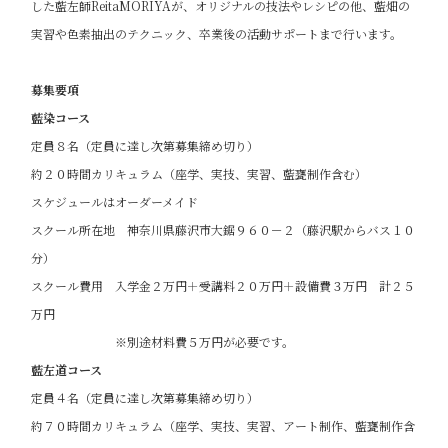
した藍左師ReitaMORIYAが、オリジナルの技法やレシピの他、藍畑の
実習や色素抽出のテクニック、卒業後の活動サポートまで行います。
募集要項
藍染コース
定員８名（定員に達し次第募集締め切り）
約２０時間カリキュラム（座学、実技、実習、藍甕制作含む）
スケジュールはオーダーメイド
スクール所在地 神奈川県藤沢市大鋸９６０－２（藤沢駅からバス１０
分）
スクール費用 入学金２万円＋受講料２０万円＋設備費３万円 計２５
万円
※別途材料費５万円が必要です。
藍左道コース
定員４名（定員に達し次第募集締め切り）
約７０時間カリキュラム（座学、実技、実習、アート制作、藍甕制作含