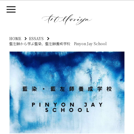
HOME
ESSAYS
藍左師から学ぶ藍染、藍左師養成学校 Pinyon Jay School