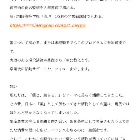
統芸術の総合監修を３年連続で務める。
藤沢翔陵高等学校「表現」OS科の非常勤講師でもある。
https://www.instagram.com/art_moriya
藍について初心者、または未経験者でもこのプログラムに参加可能で
す。
実績のある現役講師が基礎から丁寧に教えます。
卒業後の活動サポートや、フォローまでします。
想い
私たちは、「藍と、生きる。」をテーマに長らく活動してきました。
その昔、日本に「薬」として伝わってきた植物としての藍は、現代では
ほとんど見かけなくなってしまいました。
生産農業の抱える課題と向き合い、藍を芸術として昇華させたうえで新
たな消費の間口を広げ、バランスを取るのに一生懸命です。
そして、これからの時代において藍という植物が残っていくには「人」