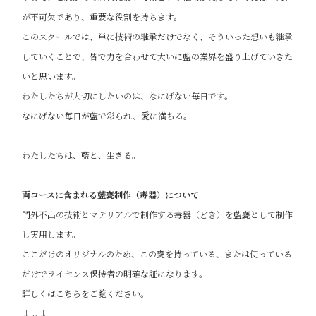
が不可欠であり、重要な役割を持ちます。
このスクールでは、単に技術の継承だけでなく、そういった想いも継承
していくことで、皆で力を合わせて大いに藍の業界を盛り上げていきた
いと思います。
わたしたちが大切にしたいのは、なにげない毎日です。
なにげない毎日が藍で彩られ、愛に満ちる。
わたしたちは、藍と、生きる。
両コースに含まれる藍甕制作（毒器）について
門外不出の技術とマテリアルで制作する毒器（どき）を藍甕として制作
し実用します。
ここだけのオリジナルのため、この甕を持っている、または使っている
だけでライセンス保持者の明確な証になります。
詳しくはこちらをご覧ください。
↓↓↓