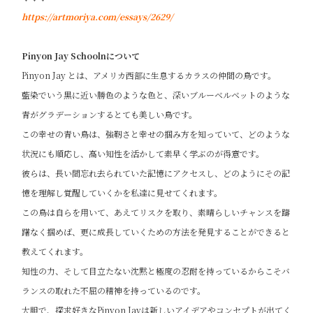
https://artmoriya.com/essays/2629/
Pinyon Jay Schoolnについて
Pinyon Jay とは、アメリカ西部に生息するカラスの仲間の鳥です。
藍染でいう黒に近い勝色のような色と、深いブルーベルベットのような
青がグラデーションするとても美しい鳥です。
この幸せの青い鳥は、強靭さと幸せの掴み方を知っていて、どのような
状況にも順応し、高い知性を活かして素早く学ぶのが得意です。
彼らは、長い間忘れ去られていた記憶にアクセスし、どのようにその記
憶を理解し覚醒していくかを私達に見せてくれます。
この鳥は自らを用いて、あえてリスクを取り、素晴らしいチャンスを躊
躇なく掴めば、更に成長していくための方法を発見することができると
教えてくれます。
知性の力、そして目立たない沈黙と極度の忍耐を持っているからこそバ
ランスの取れた不屈の精神を持っているのです。
大胆で、探求好きなPinyon Jayは新しいアイデアやコンセプトが出てく