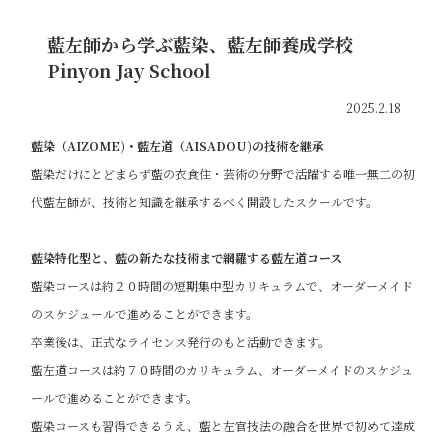
藍左師から学ぶ藍染、藍左師養成学校
Pinyon Jay School
2025.2.18
藍染（AIZOME)・藍左道（AISADOU)の技術を継承
藍染だけにとどまらず藍の衣食住・芸術の分野で活躍する唯一無二の初
代藍左師が、技術と知識を継承するべく開設したスクールです。
藍染特化型と、藍の新たな技術まで網羅する藍左道コース
藍染コースは約２０時間の短期集中型カリキュラムで、オーダーメイド
のスケジュールで進めることができます。
卒業後は、正式なライセンス発行のもと活動できます。
藍左道コースは約７０時間のカリキュラム、オーダーメイドのスケジュ
ールで進めることができます。
藍染コースも習得できるうえ、藍と左官技法の融合を世界で初めて達成