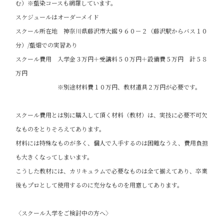
む）※藍染コースも網羅しています。
スケジュールはオーダーメイド
スクール所在地 神奈川県藤沢市大鋸９６０－２（藤沢駅からバス１０
分）/藍畑での実習あり
スクール費用 入学金３万円＋受講料５０万円＋設備費５万円 計５８
万円
※別途材料費１０万円、教材道具２万円が必要です。
スクール費用とは別に購入して頂く材料（教材）は、実技に必要不可欠
なものをとりそろえてあります。
材料には特殊なものが多く、個人で入手するのは困難なうえ、費用負担
も大きくなってしまいます。
こうした教材には、カリキュラムで必要なものは全て揃えてあり、卒業
後もプロとして使用するのに充分なものを用意してあります。
〈スクール入学をご検討中の方へ〉