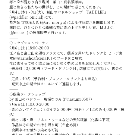
海と空が混じり合う場所、葉山・真名瀬海岸。
藍と生きる私たちの世界を、この場所で感じてください。
9月4日(木)〜9日(火)、葉山のパドルショップ 「PADDLER」
(@paddler_official) にて、
藍左師 守谷玲太氏 (@art_moriya) による作品展示を開催します。
同時に、ひとつひとつ繊細な藍に染め上げた美しい衣、MUUET
(@muuet_) の展示販売も行います。
⸻
◇レセプションパーティ
9月6日(土) 18:00-20:00
江ノ島と富士山を望むテラスにて、藍茶を用いたドリンクと ヒトデ食
堂(@starfishcafeteria10) のフードをご用意。
夜に染まってゆく空と海に溶けゆく藍の世界をお楽しみください。
• 来場料：3,000円（フード・ドリンク付 / 店舗にてお支払い、現金の
み）
• 定員：40名（予約制・プロフィールリンクより申込）
• 荒天中止の場合はメールにてご連絡します。
⸻
◇藍染ワークショップ
by 葉山のパドラー 馬場なつみ (@nastumi0507）
9月6日(土) 10:00-20:00
• 染めたいアイテム：2点まで 5,000円（税込）／1点のみ 4,000円（税
込）
• 素材：綿・麻・リネン・ウールなどの天然繊維（化繊は不可）
• 作品はその場でお持ち帰り可（色止め済）
• 会期中はお預かり染めも可能
• 売上の一部は馬場なつみの世界大会出場に伴う遠征費へのドネーショ