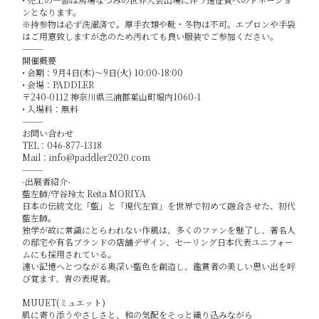
ンとなります。
※持参物は必ず洗濯済で。厚手衣類や靴・冬物は不可。エプロンや手袋
はご用意致しますが念のため汚れても良い服装でご参加ください。
⸻
開催概要
• 会期：9月4日(木)〜9日(火) 10:00-18:00
• 会場：PADDLER
〒240-0112 神奈川県三浦郡葉山町堀内1060-1
• 入場料：無料
⸻
お問い合わせ
TEL：046-877-1318
Mail：info@paddler2020.com
⸻
-出展者紹介-
藍左師/守谷玲太 Reita MORIYA
日本の伝統文化「藍」と「現代左官」を世界で初めて融合させた、初代
藍左師。
独学が故に常識にとらわれない作風は、多くのファンを魅了し、著名人
の邸宅や有名ブランドの店舗デザイン、セーリング日本代表ユニフォー
ムにも採用されている。
遠い記憶へとつながる奥深い藍色を創造し、鑑賞者の美しい思い出を呼
び覚ます、青の表現者。
MUUET(ミュエット)
肌に寄り添うやさしさと、和の気配をそっと織り込みながら